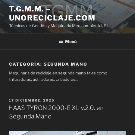
Saltar
T.G.M.M. –
al
UNORECICLAJE.COM
contenido
Técnicas de Gestión y Maquinaria Medioambiental, S.L.
Menú
CATEGORÍA:
SEGUNDA MANO
Maquinaria de reciclaje en segunda mano tales como
trituradoras, astilladoras, cribadoras…
PUBLICADO
17 DICIEMBRE, 2025
EL
HAAS TYRON 2000-E XL v.2.0. en
Segunda Mano